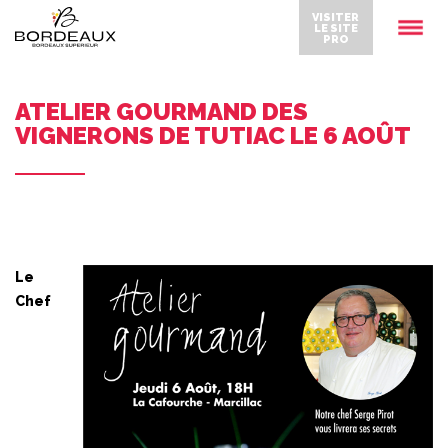
VISITER
LE SITE
PRO
ATELIER GOURMAND DES
VIGNERONS DE TUTIAC LE 6 AOÛT
Le
Chef