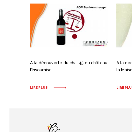
A la découverte du chai 45 du château
A la dé
l’Insoumise
la Mais
LIRE PLUS
LIRE PLU