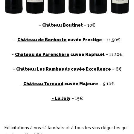
–
Château Boutinet
– 10€
–
Château de Bonhoste
cuvée Prestige
– 11,50€
–
Château de Parenchè
re
cuvée Raphaël
– 11,20€
–
Château Les Rambauds
cuvée Excellence
– 6€
–
Château Turcaud
cuvée Majeure
– 9,10€
–
La Joly
– 15€
Félicitations à nos 12 lauréats et à tous les vins dégustés qui