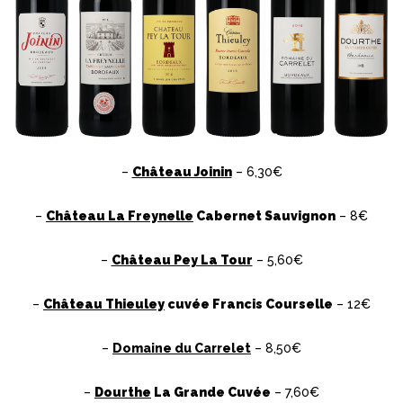
–
Château Joinin
– 6,30€
–
Château La Freynelle
Cabernet Sauvignon
– 8€
–
Château Pey La Tour
– 5,60€
–
Château Thieuley
cuvée Francis Courselle
– 12€
–
Domaine du Carrelet
– 8,50€
–
Dourthe
La Grande Cuvée
– 7,60€