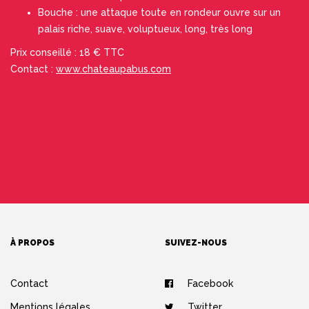
Bouche : une attaque toute en rondeur ouvre sur un
palais riche, suave, voluptueux, long, très long
Prix conseillé : 18 € TTC
Contact :
www.chateaupabus.com
À PROPOS
SUIVEZ-NOUS
Contact
Facebook
Mentions légales
Twitter